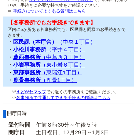
せや、手続きに必要な持ち物をご確認ください。
⇒
手続きについてよくある質問はこちら
【各事務所でもお手続きできます】
区内に5か所ある各事務所でも、区民課と同様のお手続きがで
きます。
・
区民課（本庁舎）
（中央１丁目）
・
小松川事務所
（平井４丁目）
・
葛西事務所
（中葛西３丁目）
・
小岩事務所
（東小岩６丁目）
・
東部事務所
（東瑞江1丁目）
・
鹿骨事務所
（鹿骨1丁目）
※
えどがわマップ
でお近くの事務所をご確認ください。
※
各事務所で共通してできる手続きの確認はこちら
開庁日時
受付時間
：午前８時30分～午後５時
閉庁日
：土日祝日、12月29日～1月3日