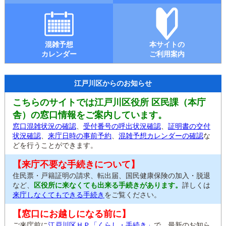
混雑予想
本サイトの
カレンダー
ご利用案内
江戸川区からのお知らせ
こちらのサイトでは江戸川区役所 区民課（本庁
舎）の窓口情報をご案内しています。
窓口混雑状況の確認
、
受付番号の呼出状況確認
、
証明書の交付
状況確認
、
来庁日時の事前予約
、
混雑予想カレンダーの確認
な
どを行うことができます。
【来庁不要な手続きについて】
住民票・戸籍証明の請求、転出届、国民健康保険の加入・脱退
など、
区役所に来なくても出来る手続きがあります。
詳しくは
来庁しなくてもできる手続き
をご覧ください。
【窓口にお越しになる前に】
ご来庁前に
江戸川区ＨＰ「くらし・手続き」
で、最新のお知ら