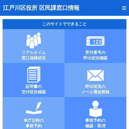
トップページ
江戸川区役所 区民課窓口情報
リアルタイム窓口混雑状況
このサイトでできること
受付番号の呼出状況確認
証明書の交付状況確認
リアルタイム
受付番号の
呼出状況のメール通知登録
窓口混雑状況
呼出状況確認
来庁日時の事前予約
事前予約の確認・取消
証明書の
呼出状況の
混雑予想カレンダー
交付状況確認
メール通知登録
本サイトのご利用案内
来庁日時の
事前予約の
事前予約
確認・取消