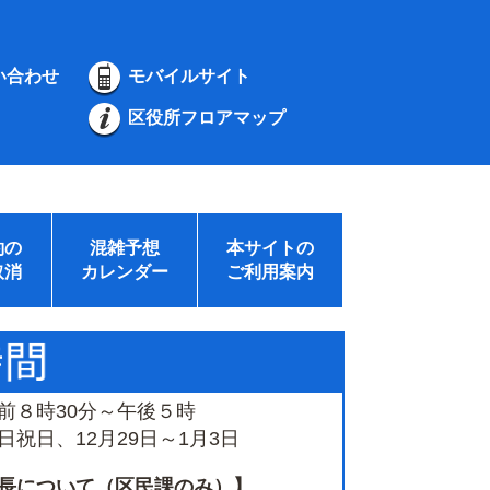
い合わせ
モバイルサイト
区役所フロアマップ
約の
混雑予想
本サイトの
取消
カレンダー
ご利用案内
前８時30分～午後５時
祝日、12月29日～1月3日
長について（区民課のみ）】