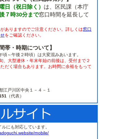
曜日（祝日除く）
は、区民課（本庁
後７時30分まで
窓口時間を延長して
限がありますのでご注意ください。詳しくは
窓口
らせ
をご確認ください。
間帯・時期について】
午頃～午後２時頃）は大変混みあいます。
上旬、大型連休・年末年始の前後は、受付まで２
いただく場合もあります。お時間に余裕をもって
。
 東京都江戸川区中央１－４－１
151
（代表）
イルにも対応しています。
adoguchi.website/mobile/