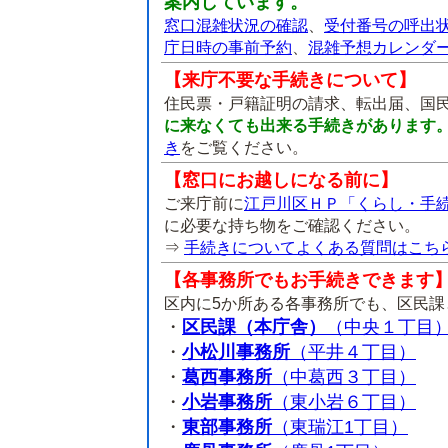
案内しています。
窓口混雑状況の確認
、
受付番号の呼出
庁日時の事前予約
、
混雑予想カレンダ
【来庁不要な手続きについて】
住民票・戸籍証明の請求、転出届、国
に来なくても出来る手続きがあります
き
をご覧ください。
【窓口にお越しになる前に】
ご来庁前に
江戸川区ＨＰ「くらし・手
に必要な持ち物をご確認ください。
⇒
手続きについてよくある質問はこち
【各事務所でもお手続きできます
区内に5か所ある各事務所でも、区民
・
区民課（本庁舎）
（中央１丁目
・
小松川事務所
（平井４丁目）
・
葛西事務所
（中葛西３丁目）
・
小岩事務所
（東小岩６丁目）
・
東部事務所
（東瑞江1丁目）