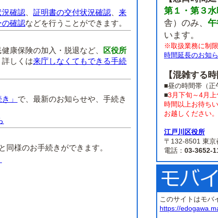
第１・第３水
状況確認
、
証明書の交付状況確認
、
来
舎）のみ、
午
ーの確認
などを行うことができます。
います。
※取扱業務に制
民健康保険の加入・脱退など、
区役所
時間延長のお知
。
詳しくは
来庁しなくてもできる手続
【混雑する時
■昼の時間帯（正
■
3月下旬～4月
続き」
で、最新のお知らせや、手続き
時間以上お待ち
お越しください
ら
江戸川区役所
】
〒132-8501
課と同様のお手続きができます。
電話：
03-3652-1
）
このサイトはモバ
https://edogawa.m