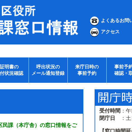
よくあるお問
アクセス
証明書の
呼出状況の
来庁日時の
事前予
付状況確認
メール通知登録
事前予約
確認・
受付時間
：午
閉庁日
：土日
区民課（本庁舎）の窓口情報をご
【窓口時間延