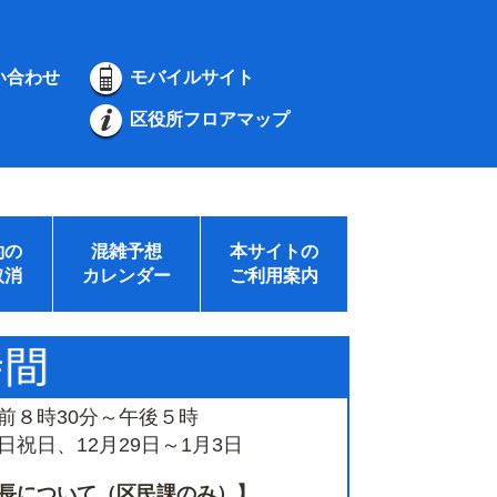
い合わせ
モバイルサイト
区役所フロアマップ
約の
混雑予想
本サイトの
取消
カレンダー
ご利用案内
前８時30分～午後５時
祝日、12月29日～1月3日
長について（区民課のみ）】