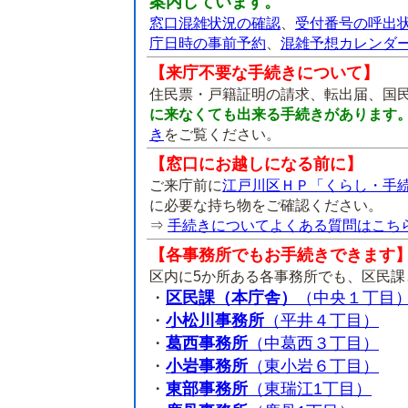
案内しています。
窓口混雑状況の確認
、
受付番号の呼出
庁日時の事前予約
、
混雑予想カレンダ
【来庁不要な手続きについて】
住民票・戸籍証明の請求、転出届、国
に来なくても出来る手続きがあります
き
をご覧ください。
【窓口にお越しになる前に】
ご来庁前に
江戸川区ＨＰ「くらし・手
に必要な持ち物をご確認ください。
⇒
手続きについてよくある質問はこち
【各事務所でもお手続きできます
区内に5か所ある各事務所でも、区民
・
区民課（本庁舎）
（中央１丁目
・
小松川事務所
（平井４丁目）
・
葛西事務所
（中葛西３丁目）
・
小岩事務所
（東小岩６丁目）
・
東部事務所
（東瑞江1丁目）