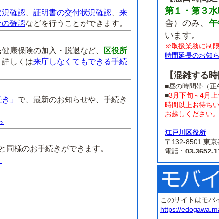
第１・第３水
状況確認
、
証明書の交付状況確認
、
来
舎）のみ、
午
ーの確認
などを行うことができます。
います。
※取扱業務に制
民健康保険の加入・脱退など、
区役所
時間延長のお知
。
詳しくは
来庁しなくてもできる手続
【混雑する時
■昼の時間帯（正
■
3月下旬～4月
続き」
で、最新のお知らせや、手続き
時間以上お待ち
お越しください
ら
江戸川区役所
】
〒132-8501
課と同様のお手続きができます。
電話：
03-3652-1
）
このサイトはモバ
https://edogawa.m