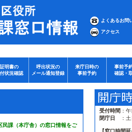
よくあるお問
アクセス
証明書の
呼出状況の
来庁日時の
事前予
付状況確認
メール通知登録
事前予約
確認・
受付時間
：午
閉庁日
：土日
区民課（本庁舎）の窓口情報をご
【窓口時間延