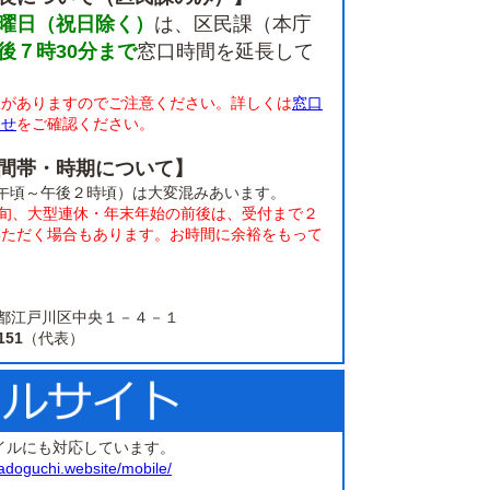
曜日（祝日除く）
は、区民課（本庁
後７時30分まで
窓口時間を延長して
限がありますのでご注意ください。詳しくは
窓口
らせ
をご確認ください。
間帯・時期について】
午頃～午後２時頃）は大変混みあいます。
上旬、大型連休・年末年始の前後は、受付まで２
いただく場合もあります。お時間に余裕をもって
。
 東京都江戸川区中央１－４－１
151
（代表）
イルにも対応しています。
adoguchi.website/mobile/