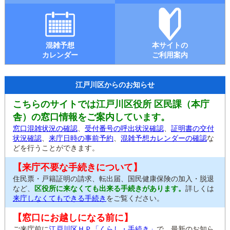
混雑予想
本サイトの
カレンダー
ご利用案内
江戸川区からのお知らせ
こちらのサイトでは江戸川区役所 区民課（本庁
舎）の窓口情報をご案内しています。
窓口混雑状況の確認
、
受付番号の呼出状況確認
、
証明書の交付
状況確認
、
来庁日時の事前予約
、
混雑予想カレンダーの確認
な
どを行うことができます。
【来庁不要な手続きについて】
住民票・戸籍証明の請求、転出届、国民健康保険の加入・脱退
など、
区役所に来なくても出来る手続きがあります。
詳しくは
来庁しなくてもできる手続き
をご覧ください。
【窓口にお越しになる前に】
ご来庁前に
江戸川区ＨＰ「くらし・手続き」
で、最新のお知ら