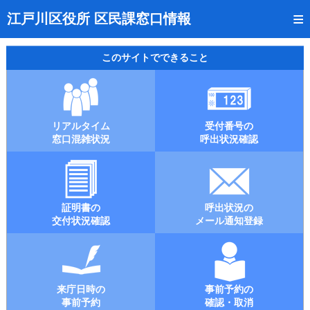
トップページ
江戸川区役所 区民課窓口情報
リアルタイム窓口混雑状況
このサイトでできること
受付番号の呼出状況確認
証明書の交付状況確認
リアルタイム
受付番号の
呼出状況のメール通知登録
窓口混雑状況
呼出状況確認
来庁日時の事前予約
事前予約の確認・取消
証明書の
呼出状況の
混雑予想カレンダー
交付状況確認
メール通知登録
本サイトのご利用案内
来庁日時の
事前予約の
事前予約
確認・取消