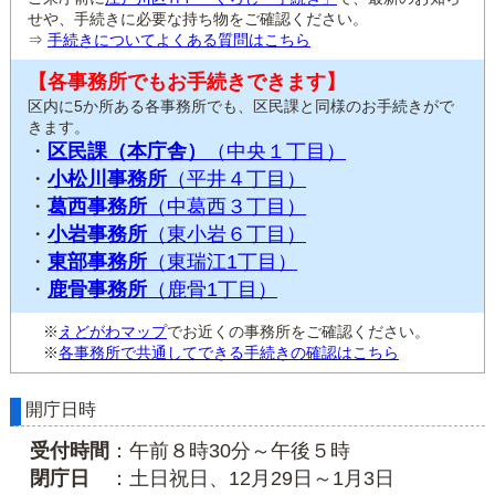
せや、手続きに必要な持ち物をご確認ください。
⇒
手続きについてよくある質問はこちら
【各事務所でもお手続きできます】
区内に5か所ある各事務所でも、区民課と同様のお手続きがで
きます。
・
区民課（本庁舎）
（中央１丁目）
・
小松川事務所
（平井４丁目）
・
葛西事務所
（中葛西３丁目）
・
小岩事務所
（東小岩６丁目）
・
東部事務所
（東瑞江1丁目）
・
鹿骨事務所
（鹿骨1丁目）
※
えどがわマップ
でお近くの事務所をご確認ください。
※
各事務所で共通してできる手続きの確認はこちら
開庁日時
受付時間
：午前８時30分～午後５時
閉庁日
：土日祝日、12月29日～1月3日