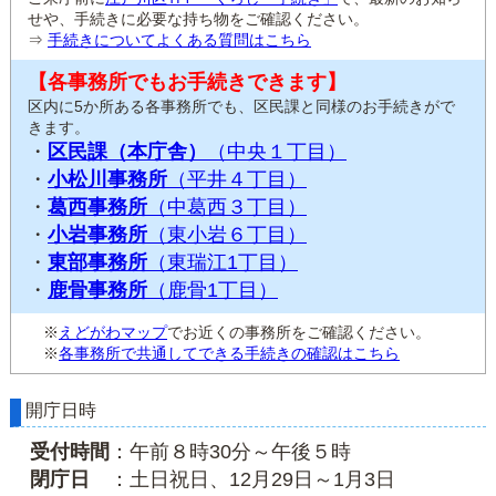
せや、手続きに必要な持ち物をご確認ください。
⇒
手続きについてよくある質問はこちら
【各事務所でもお手続きできます】
区内に5か所ある各事務所でも、区民課と同様のお手続きがで
きます。
・
区民課（本庁舎）
（中央１丁目）
・
小松川事務所
（平井４丁目）
・
葛西事務所
（中葛西３丁目）
・
小岩事務所
（東小岩６丁目）
・
東部事務所
（東瑞江1丁目）
・
鹿骨事務所
（鹿骨1丁目）
※
えどがわマップ
でお近くの事務所をご確認ください。
※
各事務所で共通してできる手続きの確認はこちら
開庁日時
受付時間
：午前８時30分～午後５時
閉庁日
：土日祝日、12月29日～1月3日