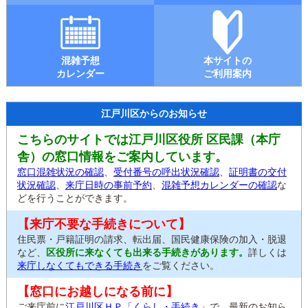
混雑予想
本サイトの
カレンダー
ご利用案内
江戸川区からのお知らせ
こちらのサイトでは江戸川区役所 区民課（本庁
舎）の窓口情報をご案内しています。
窓口混雑状況の確認
、
受付番号の呼出状況確認
、
証明書の交付
状況確認
、
来庁日時の事前予約
、
混雑予想カレンダーの確認
な
どを行うことができます。
【来庁不要な手続きについて】
住民票・戸籍証明の請求、転出届、国民健康保険の加入・脱退
など、
区役所に来なくても出来る手続きがあります。
詳しくは
来庁しなくてもできる手続き
をご覧ください。
【窓口にお越しになる前に】
ご来庁前に
江戸川区ＨＰ「くらし・手続き」
で、最新のお知ら