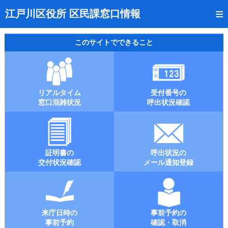
トップページ
江戸川区役所 区民課窓口情報
リアルタイム窓口混雑状況
このサイトでできること
受付番号の呼出状況確認
証明書の交付状況確認
リアルタイム
受付番号の
呼出状況のメール通知登録
窓口混雑状況
呼出状況確認
来庁日時の事前予約
事前予約の確認・取消
証明書の
呼出状況の
混雑予想カレンダー
交付状況確認
メール通知登録
本サイトのご利用案内
来庁日時の
事前予約の
事前予約
確認・取消