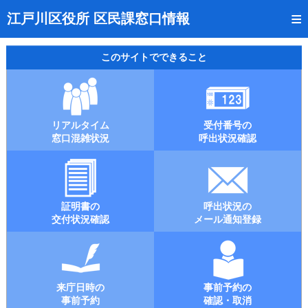
トップページ
江戸川区役所 区民課窓口情報
リアルタイム窓口混雑状況
このサイトでできること
受付番号の呼出状況確認
証明書の交付状況確認
リアルタイム
受付番号の
呼出状況のメール通知登録
窓口混雑状況
呼出状況確認
来庁日時の事前予約
事前予約の確認・取消
証明書の
呼出状況の
混雑予想カレンダー
交付状況確認
メール通知登録
本サイトのご利用案内
来庁日時の
事前予約の
事前予約
確認・取消