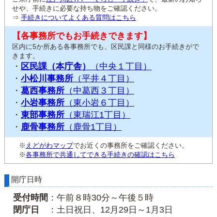
せや、手続きに必要な持ち物をご確認ください。
⇒
手続きについてよくある質問はこちら
【各事務所でもお手続きできます】
区内に5か所ある各事務所でも、区民課と同様のお手続きがで
きます。
・
区民課（本庁舎）
（中央１丁目）
・
小松川事務所
（平井４丁目）
・
葛西事務所
（中葛西３丁目）
・
小岩事務所
（東小岩６丁目）
・
東部事務所
（東瑞江1丁目）
・
鹿骨事務所
（鹿骨1丁目）
※
えどがわマップ
でお近くの事務所をご確認ください。
※
各事務所で共通してできる手続きの確認はこちら
開庁日時
受付時間
：午前８時30分～午後５時
閉庁日
：土日祝日、12月29日～1月3日