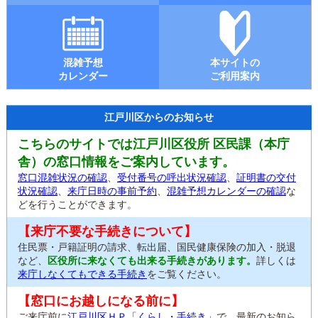
混雑予想
本サイトの
カレンダー
ご利用案内
江戸川区からのお知らせ
こちらのサイトでは江戸川区役所 区民課（本庁
舎）の窓口情報をご案内しています。
窓口混雑状況の確認
、
受付番号の呼出状況確認
、
証明書の交付
状況確認
、
来庁日時の事前予約
、
混雑予想カレンダーの確認
な
どを行うことができます。
【来庁不要な手続きについて】
住民票・戸籍証明の請求、転出届、国民健康保険の加入・脱退
など、
区役所に来なくても出来る手続きがあります。
詳しくは
来庁しなくてもできる手続き
をご覧ください。
【窓口にお越しになる前に】
ご来庁前に
江戸川区ＨＰ「くらし・手続き」
で、最新のお知ら