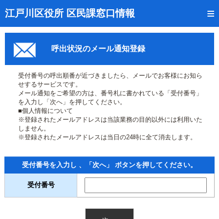
トップページ
江戸川区役所 区民課窓口情報
リアルタイム窓口混雑状況
呼出状況のメール通知登録
受付番号の呼出状況確認
証明書の交付状況確認
受付番号の呼出順番が近づきましたら、メールでお客様にお知ら
せするサービスです。
呼出状況のメール通知登録
メール通知をご希望の方は、番号札に書かれている「受付番号」
を入力し「次へ」を押してください。
■個人情報について
来庁日時の事前予約
※登録されたメールアドレスは当該業務の目的以外には利用いた
しません。
事前予約の確認・取消
※登録されたメールアドレスは当日の24時に全て消去します。
混雑予想カレンダー
受付番号を入力し 、「次へ」 ボタンを押してください。
本サイトのご利用案内
受付番号