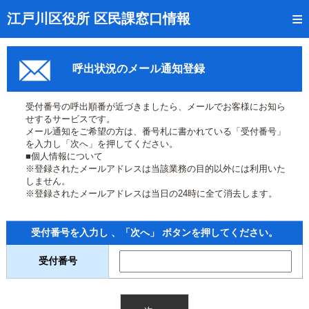
トップページ
江戸川区役所 区民課窓口情報
リアルタイム窓口混雑状況
呼出状況のメール通知登録
受付番号の呼出状況確認
証明書の交付状況確認
受付番号の呼出順番が近づきましたら、メールでお客様にお知ら
せするサービスです。
呼出状況のメール通知登録
メール通知をご希望の方は、番号札に書かれている「受付番号」
を入力し「次へ」を押してください。
■個人情報について
来庁日時の事前予約
※登録されたメールアドレスは当該業務の目的以外には利用いた
しません。
事前予約の確認・取消
※登録されたメールアドレスは当日の24時に全て消去します。
混雑予想カレンダー
受付番号を入力し 、「次へ」 ボタンを押してください。
本サイトのご利用案内
受付番号