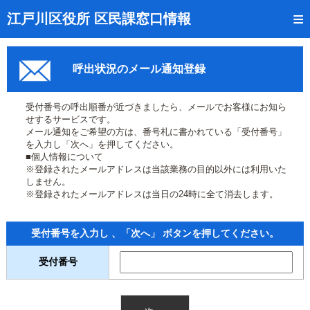
トップページ
江戸川区役所 区民課窓口情報
リアルタイム窓口混雑状況
呼出状況のメール通知登録
受付番号の呼出状況確認
証明書の交付状況確認
受付番号の呼出順番が近づきましたら、メールでお客様にお知ら
せするサービスです。
呼出状況のメール通知登録
メール通知をご希望の方は、番号札に書かれている「受付番号」
を入力し「次へ」を押してください。
■個人情報について
来庁日時の事前予約
※登録されたメールアドレスは当該業務の目的以外には利用いた
しません。
事前予約の確認・取消
※登録されたメールアドレスは当日の24時に全て消去します。
混雑予想カレンダー
受付番号を入力し 、「次へ」 ボタンを押してください。
本サイトのご利用案内
受付番号