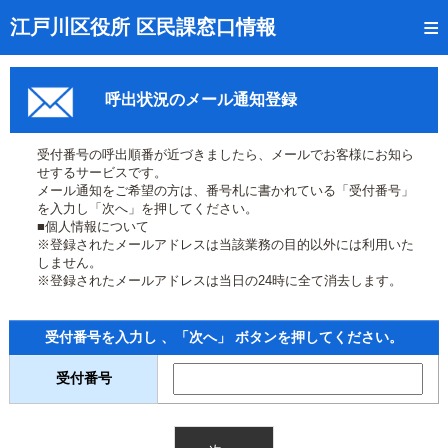
トップページ
江戸川区役所 区民課窓口情報
リアルタイム窓口混雑状況
呼出状況のメール通知登録
受付番号の呼出状況確認
証明書の交付状況確認
受付番号の呼出順番が近づきましたら、メールでお客様にお知ら
せするサービスです。
呼出状況のメール通知登録
メール通知をご希望の方は、番号札に書かれている「受付番号」
を入力し「次へ」を押してください。
■個人情報について
来庁日時の事前予約
※登録されたメールアドレスは当該業務の目的以外には利用いた
しません。
事前予約の確認・取消
※登録されたメールアドレスは当日の24時に全て消去します。
混雑予想カレンダー
受付番号を入力し 、「次へ」 ボタンを押してください。
本サイトのご利用案内
受付番号