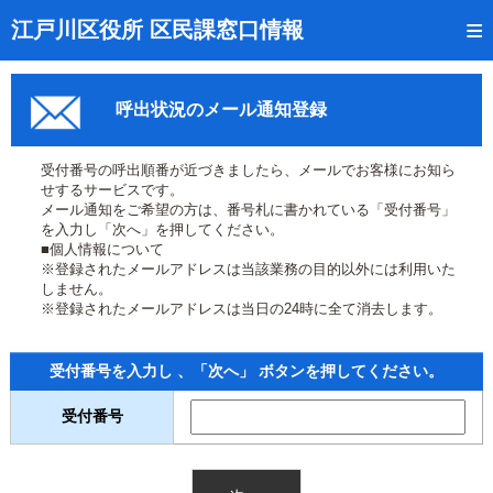
トップページ
江戸川区役所 区民課窓口情報
リアルタイム窓口混雑状況
呼出状況のメール通知登録
受付番号の呼出状況確認
証明書の交付状況確認
受付番号の呼出順番が近づきましたら、メールでお客様にお知ら
せするサービスです。
呼出状況のメール通知登録
メール通知をご希望の方は、番号札に書かれている「受付番号」
を入力し「次へ」を押してください。
■個人情報について
来庁日時の事前予約
※登録されたメールアドレスは当該業務の目的以外には利用いた
しません。
事前予約の確認・取消
※登録されたメールアドレスは当日の24時に全て消去します。
混雑予想カレンダー
受付番号を入力し 、「次へ」 ボタンを押してください。
本サイトのご利用案内
受付番号