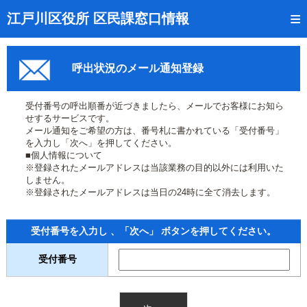
トップページ
江戸川区役所 区民課窓口情報
リアルタイム窓口混雑状況
呼出状況のメール通知登録
受付番号の呼出状況確認
証明書の交付状況確認
受付番号の呼出順番が近づきましたら、メールでお客様にお知ら
せするサービスです。
呼出状況のメール通知登録
メール通知をご希望の方は、番号札に書かれている「受付番号」
を入力し「次へ」を押してください。
■個人情報について
来庁日時の事前予約
※登録されたメールアドレスは当該業務の目的以外には利用いた
しません。
事前予約の確認・取消
※登録されたメールアドレスは当日の24時に全て消去します。
混雑予想カレンダー
受付番号を入力し 、「次へ」 ボタンを押してください。
本サイトのご利用案内
受付番号