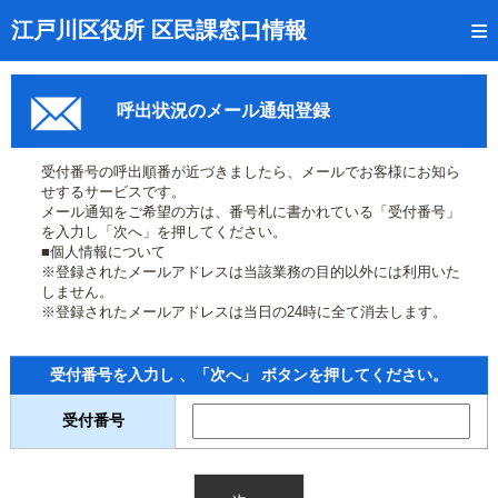
トップページ
江戸川区役所 区民課窓口情報
リアルタイム窓口混雑状況
呼出状況のメール通知登録
受付番号の呼出状況確認
証明書の交付状況確認
受付番号の呼出順番が近づきましたら、メールでお客様にお知ら
せするサービスです。
呼出状況のメール通知登録
メール通知をご希望の方は、番号札に書かれている「受付番号」
を入力し「次へ」を押してください。
■個人情報について
来庁日時の事前予約
※登録されたメールアドレスは当該業務の目的以外には利用いた
しません。
事前予約の確認・取消
※登録されたメールアドレスは当日の24時に全て消去します。
混雑予想カレンダー
受付番号を入力し 、「次へ」 ボタンを押してください。
本サイトのご利用案内
受付番号