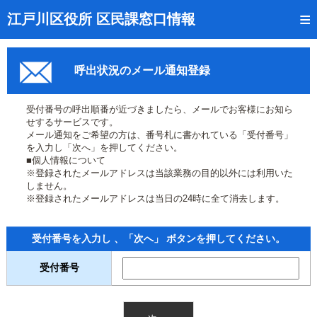
トップページ
江戸川区役所 区民課窓口情報
リアルタイム窓口混雑状況
呼出状況のメール通知登録
受付番号の呼出状況確認
証明書の交付状況確認
受付番号の呼出順番が近づきましたら、メールでお客様にお知ら
せするサービスです。
呼出状況のメール通知登録
メール通知をご希望の方は、番号札に書かれている「受付番号」
を入力し「次へ」を押してください。
■個人情報について
来庁日時の事前予約
※登録されたメールアドレスは当該業務の目的以外には利用いた
しません。
事前予約の確認・取消
※登録されたメールアドレスは当日の24時に全て消去します。
混雑予想カレンダー
受付番号を入力し 、「次へ」 ボタンを押してください。
本サイトのご利用案内
受付番号