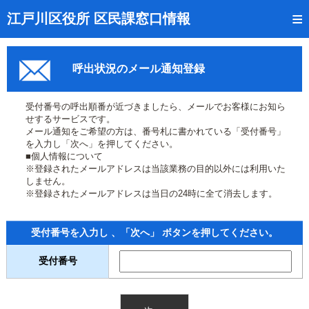
トップページ
江戸川区役所 区民課窓口情報
リアルタイム窓口混雑状況
呼出状況のメール通知登録
受付番号の呼出状況確認
証明書の交付状況確認
受付番号の呼出順番が近づきましたら、メールでお客様にお知ら
せするサービスです。
呼出状況のメール通知登録
メール通知をご希望の方は、番号札に書かれている「受付番号」
を入力し「次へ」を押してください。
■個人情報について
来庁日時の事前予約
※登録されたメールアドレスは当該業務の目的以外には利用いた
しません。
事前予約の確認・取消
※登録されたメールアドレスは当日の24時に全て消去します。
混雑予想カレンダー
受付番号を入力し 、「次へ」 ボタンを押してください。
本サイトのご利用案内
受付番号