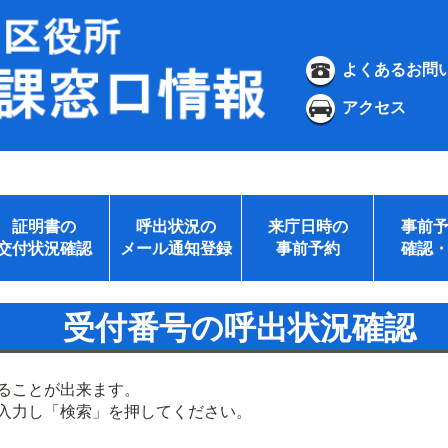
よくあるお問
アクセス
証明書の
呼出状況の
来庁日時の
事前
交付状況確認
メール通知登録
事前予約
確認
受付番号の呼出状況確認
ることが出来ます。
入力し「検索」を押してください。