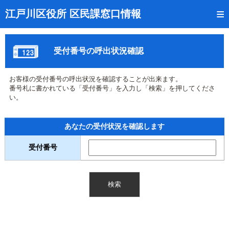
トップページ
江戸川区役所 区民課窓口情報
リアルタイム窓口混雑状況
受付番号の呼出状況確認
受付番号の呼出状況確認
証明書の交付状況確認
お客様の受付番号の呼出状況を確認することが出来ます。
番号札に書かれている「受付番号」を入力し「検索」を押してくださ
呼出状況のメール通知登録
い。
来庁日時の事前予約
あなたの受付状況を確認します
事前予約の確認・取消
受付番号
混雑予想カレンダー
本サイトのご利用案内