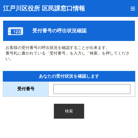
トップページ
江戸川区役所 区民課窓口情報
リアルタイム窓口混雑状況
受付番号の呼出状況確認
受付番号の呼出状況確認
証明書の交付状況確認
お客様の受付番号の呼出状況を確認することが出来ます。
番号札に書かれている「受付番号」を入力し「検索」を押してくださ
呼出状況のメール通知登録
い。
来庁日時の事前予約
あなたの受付状況を確認します
事前予約の確認・取消
受付番号
混雑予想カレンダー
本サイトのご利用案内