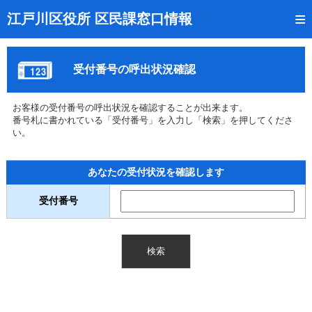
トップページ
江戸川区役所 区民課窓口情報
リアルタイム窓口混雑状況
受付番号の呼出状況確認
受付番号の呼出状況確認
証明書の交付状況確認
お客様の受付番号の呼出状況を確認することが出来ます。
番号札に書かれている「受付番号」を入力し「検索」を押してくださ
呼出状況のメール通知登録
い。
来庁日時の事前予約
あなたの受付状況を確認します
事前予約の確認・取消
受付番号
混雑予想カレンダー
本サイトのご利用案内