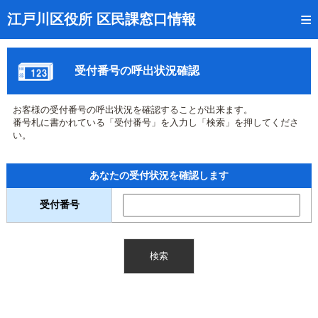
トップページ
江戸川区役所 区民課窓口情報
リアルタイム窓口混雑状況
受付番号の呼出状況確認
受付番号の呼出状況確認
証明書の交付状況確認
お客様の受付番号の呼出状況を確認することが出来ます。
番号札に書かれている「受付番号」を入力し「検索」を押してくださ
呼出状況のメール通知登録
い。
来庁日時の事前予約
あなたの受付状況を確認します
事前予約の確認・取消
受付番号
混雑予想カレンダー
本サイトのご利用案内