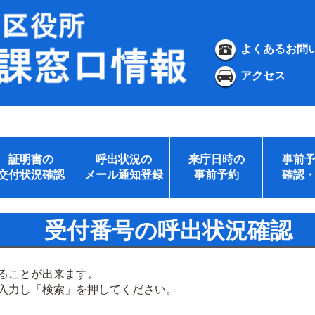
よくあるお問
アクセス
証明書の
呼出状況の
来庁日時の
事前
交付状況確認
メール通知登録
事前予約
確認
受付番号の呼出状況確認
ることが出来ます。
入力し「検索」を押してください。