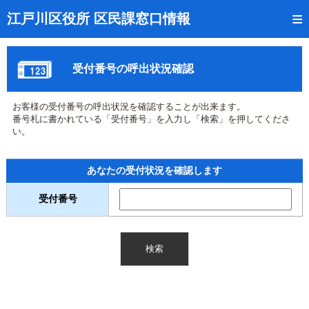
トップページ
江戸川区役所 区民課窓口情報
リアルタイム窓口混雑状況
受付番号の呼出状況確認
受付番号の呼出状況確認
証明書の交付状況確認
お客様の受付番号の呼出状況を確認することが出来ます。
番号札に書かれている「受付番号」を入力し「検索」を押してくださ
呼出状況のメール通知登録
い。
来庁日時の事前予約
あなたの受付状況を確認します
事前予約の確認・取消
受付番号
混雑予想カレンダー
本サイトのご利用案内