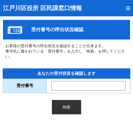
トップページ
江戸川区役所 区民課窓口情報
リアルタイム窓口混雑状況
受付番号の呼出状況確認
受付番号の呼出状況確認
証明書の交付状況確認
お客様の受付番号の呼出状況を確認することが出来ます。
番号札に書かれている「受付番号」を入力し「検索」を押してくださ
呼出状況のメール通知登録
い。
来庁日時の事前予約
あなたの受付状況を確認します
事前予約の確認・取消
受付番号
混雑予想カレンダー
本サイトのご利用案内