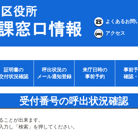
よくあるお問
アクセス
証明書の
呼出状況の
来庁日時の
事前
交付状況確認
メール通知登録
事前予約
確認
受付番号の呼出状況確認
ることが出来ます。
入力し「検索」を押してください。