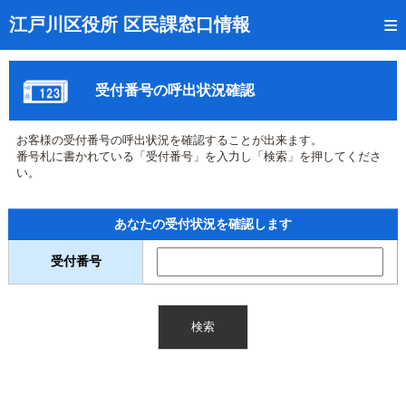
トップページ
江戸川区役所 区民課窓口情報
リアルタイム窓口混雑状況
受付番号の呼出状況確認
受付番号の呼出状況確認
証明書の交付状況確認
お客様の受付番号の呼出状況を確認することが出来ます。
番号札に書かれている「受付番号」を入力し「検索」を押してくださ
呼出状況のメール通知登録
い。
来庁日時の事前予約
あなたの受付状況を確認します
事前予約の確認・取消
受付番号
混雑予想カレンダー
本サイトのご利用案内