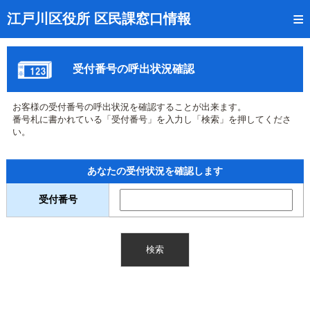
トップページ
江戸川区役所 区民課窓口情報
リアルタイム窓口混雑状況
受付番号の呼出状況確認
受付番号の呼出状況確認
証明書の交付状況確認
お客様の受付番号の呼出状況を確認することが出来ます。
番号札に書かれている「受付番号」を入力し「検索」を押してくださ
呼出状況のメール通知登録
い。
来庁日時の事前予約
あなたの受付状況を確認します
事前予約の確認・取消
受付番号
混雑予想カレンダー
本サイトのご利用案内