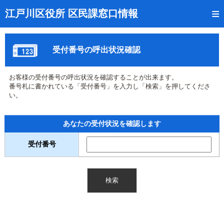
トップページ
江戸川区役所 区民課窓口情報
リアルタイム窓口混雑状況
受付番号の呼出状況確認
受付番号の呼出状況確認
証明書の交付状況確認
お客様の受付番号の呼出状況を確認することが出来ます。
番号札に書かれている「受付番号」を入力し「検索」を押してくださ
呼出状況のメール通知登録
い。
来庁日時の事前予約
あなたの受付状況を確認します
事前予約の確認・取消
受付番号
混雑予想カレンダー
本サイトのご利用案内