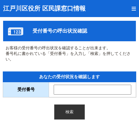
トップページ
江戸川区役所 区民課窓口情報
リアルタイム窓口混雑状況
受付番号の呼出状況確認
受付番号の呼出状況確認
証明書の交付状況確認
お客様の受付番号の呼出状況を確認することが出来ます。
番号札に書かれている「受付番号」を入力し「検索」を押してくださ
呼出状況のメール通知登録
い。
来庁日時の事前予約
あなたの受付状況を確認します
事前予約の確認・取消
受付番号
混雑予想カレンダー
本サイトのご利用案内