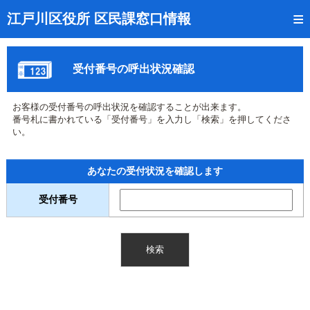
トップページ
江戸川区役所 区民課窓口情報
リアルタイム窓口混雑状況
受付番号の呼出状況確認
受付番号の呼出状況確認
証明書の交付状況確認
お客様の受付番号の呼出状況を確認することが出来ます。
番号札に書かれている「受付番号」を入力し「検索」を押してくださ
呼出状況のメール通知登録
い。
来庁日時の事前予約
あなたの受付状況を確認します
事前予約の確認・取消
受付番号
混雑予想カレンダー
本サイトのご利用案内