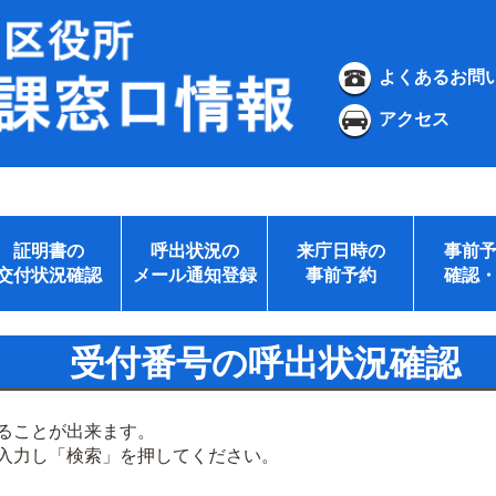
よくあるお問
アクセス
証明書の
呼出状況の
来庁日時の
事前
交付状況確認
メール通知登録
事前予約
確認
受付番号の呼出状況確認
ることが出来ます。
入力し「検索」を押してください。