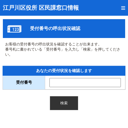
トップページ
江戸川区役所 区民課窓口情報
リアルタイム窓口混雑状況
受付番号の呼出状況確認
受付番号の呼出状況確認
証明書の交付状況確認
お客様の受付番号の呼出状況を確認することが出来ます。
番号札に書かれている「受付番号」を入力し「検索」を押してくださ
呼出状況のメール通知登録
い。
来庁日時の事前予約
あなたの受付状況を確認します
事前予約の確認・取消
受付番号
混雑予想カレンダー
本サイトのご利用案内