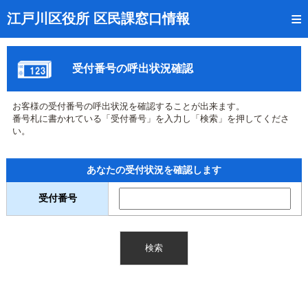
トップページ
江戸川区役所 区民課窓口情報
リアルタイム窓口混雑状況
受付番号の呼出状況確認
受付番号の呼出状況確認
証明書の交付状況確認
お客様の受付番号の呼出状況を確認することが出来ます。
番号札に書かれている「受付番号」を入力し「検索」を押してくださ
呼出状況のメール通知登録
い。
来庁日時の事前予約
あなたの受付状況を確認します
事前予約の確認・取消
受付番号
混雑予想カレンダー
本サイトのご利用案内