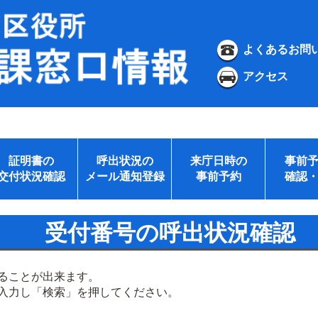
よくあるお問
アクセス
証明書の
呼出状況の
来庁日時の
事前
交付状況確認
メール通知登録
事前予約
確認
受付番号の呼出状況確認
ることが出来ます。
入力し「検索」を押してください。