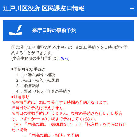
トップページ
江戸川区役所 区民課窓口情報
リアルタイム窓口混雑状況
来庁日時の事前予約
受付番号の呼出状況確認
証明書の交付状況確認
区民課（江戸川区役所 本庁舎）の一部窓口手続きを日時指定で予
約することができます。
呼出状況のメール通知登録
(小岩事務所の事前予約は
こちら
)
■予約可能な手続き
来庁日時の事前予約
１．戸籍の届出・相談
２．転出・転入・転居届
事前予約の確認・取消
３．印鑑登録
４．国保・後期・年金の手続き
混雑予想カレンダー
■注意事項
※事前予約は、窓口で受付する時間の予約となります。
※当日分の予約は行えません。
本サイトのご利用案内
※同日の複数予約は行えません。複数の手続きを行いたい場合
は、いずれか一つの手続きで予約してください。
（例）「戸籍の届出（婚姻届など）」と「転入届」を同時に行い
たい場合
→「戸籍の届出・相談」で予約