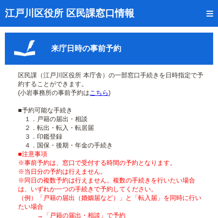
トップページ
江戸川区役所 区民課窓口情報
リアルタイム窓口混雑状況
来庁日時の事前予約
受付番号の呼出状況確認
証明書の交付状況確認
区民課（江戸川区役所 本庁舎）の一部窓口手続きを日時指定で予
約することができます。
呼出状況のメール通知登録
(小岩事務所の事前予約は
こちら
)
■予約可能な手続き
来庁日時の事前予約
１．戸籍の届出・相談
２．転出・転入・転居届
事前予約の確認・取消
３．印鑑登録
４．国保・後期・年金の手続き
混雑予想カレンダー
■注意事項
※事前予約は、窓口で受付する時間の予約となります。
※当日分の予約は行えません。
本サイトのご利用案内
※同日の複数予約は行えません。複数の手続きを行いたい場合
は、いずれか一つの手続きで予約してください。
（例）「戸籍の届出（婚姻届など）」と「転入届」を同時に行い
たい場合
→「戸籍の届出・相談」で予約