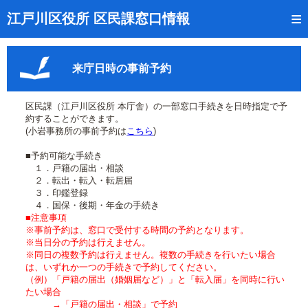
トップページ
江戸川区役所 区民課窓口情報
リアルタイム窓口混雑状況
来庁日時の事前予約
受付番号の呼出状況確認
証明書の交付状況確認
区民課（江戸川区役所 本庁舎）の一部窓口手続きを日時指定で予
約することができます。
呼出状況のメール通知登録
(小岩事務所の事前予約は
こちら
)
■予約可能な手続き
来庁日時の事前予約
１．戸籍の届出・相談
２．転出・転入・転居届
事前予約の確認・取消
３．印鑑登録
４．国保・後期・年金の手続き
混雑予想カレンダー
■注意事項
※事前予約は、窓口で受付する時間の予約となります。
※当日分の予約は行えません。
本サイトのご利用案内
※同日の複数予約は行えません。複数の手続きを行いたい場合
は、いずれか一つの手続きで予約してください。
（例）「戸籍の届出（婚姻届など）」と「転入届」を同時に行い
たい場合
→「戸籍の届出・相談」で予約