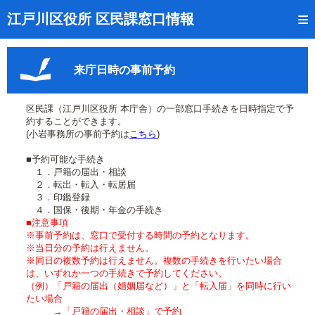
トップページ
江戸川区役所 区民課窓口情報
リアルタイム窓口混雑状況
来庁日時の事前予約
受付番号の呼出状況確認
証明書の交付状況確認
区民課（江戸川区役所 本庁舎）の一部窓口手続きを日時指定で予
約することができます。
呼出状況のメール通知登録
(小岩事務所の事前予約は
こちら
)
■予約可能な手続き
来庁日時の事前予約
１．戸籍の届出・相談
２．転出・転入・転居届
事前予約の確認・取消
３．印鑑登録
４．国保・後期・年金の手続き
混雑予想カレンダー
■注意事項
※事前予約は、窓口で受付する時間の予約となります。
※当日分の予約は行えません。
本サイトのご利用案内
※同日の複数予約は行えません。複数の手続きを行いたい場合
は、いずれか一つの手続きで予約してください。
（例）「戸籍の届出（婚姻届など）」と「転入届」を同時に行い
たい場合
→「戸籍の届出・相談」で予約