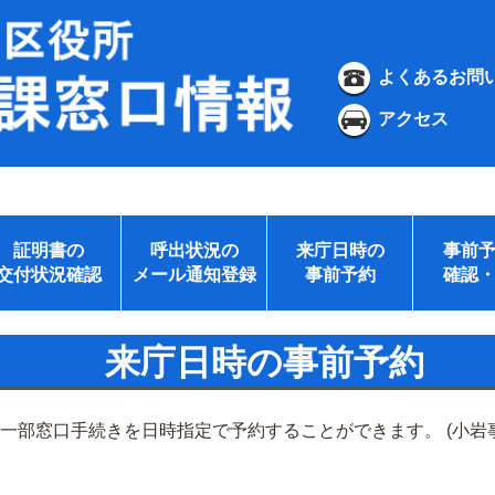
よくあるお問
アクセス
証明書の
呼出状況の
来庁日時の
事前
交付状況確認
メール通知登録
事前予約
確認
来庁日時の事前予約
の一部窓口手続きを日時指定で予約することができます。 (小岩