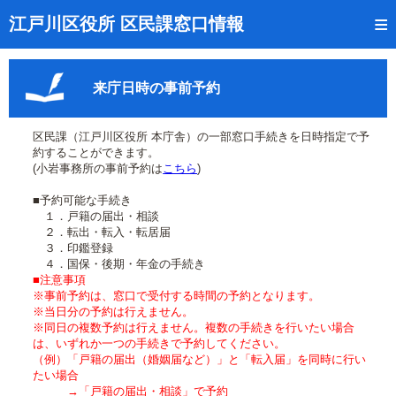
トップページ
江戸川区役所 区民課窓口情報
リアルタイム窓口混雑状況
来庁日時の事前予約
受付番号の呼出状況確認
証明書の交付状況確認
区民課（江戸川区役所 本庁舎）の一部窓口手続きを日時指定で予
約することができます。
呼出状況のメール通知登録
(小岩事務所の事前予約は
こちら
)
■予約可能な手続き
来庁日時の事前予約
１．戸籍の届出・相談
２．転出・転入・転居届
事前予約の確認・取消
３．印鑑登録
４．国保・後期・年金の手続き
混雑予想カレンダー
■注意事項
※事前予約は、窓口で受付する時間の予約となります。
※当日分の予約は行えません。
本サイトのご利用案内
※同日の複数予約は行えません。複数の手続きを行いたい場合
は、いずれか一つの手続きで予約してください。
（例）「戸籍の届出（婚姻届など）」と「転入届」を同時に行い
たい場合
→「戸籍の届出・相談」で予約