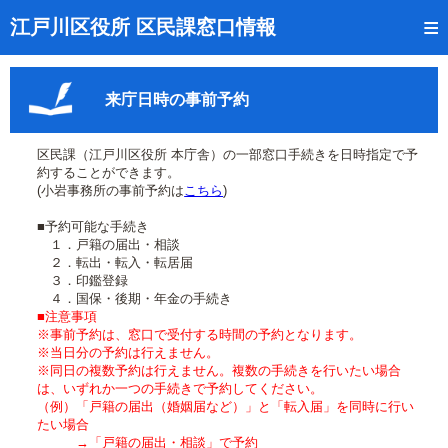
トップページ
江戸川区役所 区民課窓口情報
リアルタイム窓口混雑状況
来庁日時の事前予約
受付番号の呼出状況確認
証明書の交付状況確認
区民課（江戸川区役所 本庁舎）の一部窓口手続きを日時指定で予
約することができます。
呼出状況のメール通知登録
(小岩事務所の事前予約は
こちら
)
■予約可能な手続き
来庁日時の事前予約
１．戸籍の届出・相談
２．転出・転入・転居届
事前予約の確認・取消
３．印鑑登録
４．国保・後期・年金の手続き
混雑予想カレンダー
■注意事項
※事前予約は、窓口で受付する時間の予約となります。
※当日分の予約は行えません。
本サイトのご利用案内
※同日の複数予約は行えません。複数の手続きを行いたい場合
は、いずれか一つの手続きで予約してください。
（例）「戸籍の届出（婚姻届など）」と「転入届」を同時に行い
たい場合
→「戸籍の届出・相談」で予約