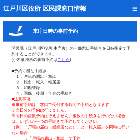
トップページ
江戸川区役所 区民課窓口情報
リアルタイム窓口混雑状況
来庁日時の事前予約
受付番号の呼出状況確認
証明書の交付状況確認
区民課（江戸川区役所 本庁舎）の一部窓口手続きを日時指定で予
約することができます。
呼出状況のメール通知登録
(小岩事務所の事前予約は
こちら
)
■予約可能な手続き
来庁日時の事前予約
１．戸籍の届出・相談
２．転出・転入・転居届
事前予約の確認・取消
３．印鑑登録
４．国保・後期・年金の手続き
混雑予想カレンダー
■注意事項
※事前予約は、窓口で受付する時間の予約となります。
※当日分の予約は行えません。
本サイトのご利用案内
※同日の複数予約は行えません。複数の手続きを行いたい場合
は、いずれか一つの手続きで予約してください。
（例）「戸籍の届出（婚姻届など）」と「転入届」を同時に行い
たい場合
→「戸籍の届出・相談」で予約