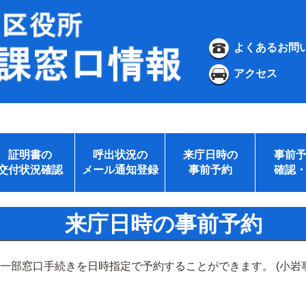
よくあるお問
アクセス
証明書の
呼出状況の
来庁日時の
事前
交付状況確認
メール通知登録
事前予約
確認
来庁日時の事前予約
の一部窓口手続きを日時指定で予約することができます。 (小岩