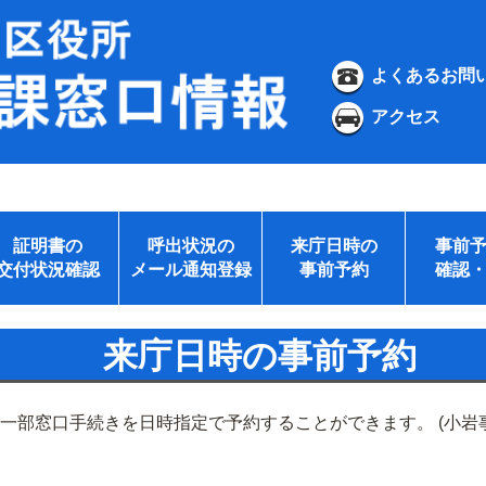
よくあるお問
アクセス
証明書の
呼出状況の
来庁日時の
事前
交付状況確認
メール通知登録
事前予約
確認
来庁日時の事前予約
の一部窓口手続きを日時指定で予約することができます。 (小岩