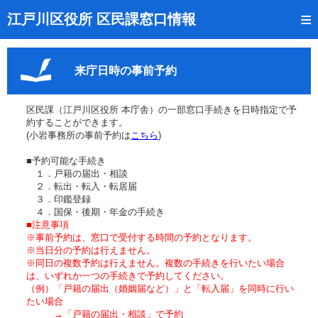
トップページ
江戸川区役所 区民課窓口情報
リアルタイム窓口混雑状況
来庁日時の事前予約
受付番号の呼出状況確認
証明書の交付状況確認
区民課（江戸川区役所 本庁舎）の一部窓口手続きを日時指定で予
約することができます。
呼出状況のメール通知登録
(小岩事務所の事前予約は
こちら
)
■予約可能な手続き
来庁日時の事前予約
１．戸籍の届出・相談
２．転出・転入・転居届
事前予約の確認・取消
３．印鑑登録
４．国保・後期・年金の手続き
混雑予想カレンダー
■注意事項
※事前予約は、窓口で受付する時間の予約となります。
※当日分の予約は行えません。
本サイトのご利用案内
※同日の複数予約は行えません。複数の手続きを行いたい場合
は、いずれか一つの手続きで予約してください。
（例）「戸籍の届出（婚姻届など）」と「転入届」を同時に行い
たい場合
→「戸籍の届出・相談」で予約