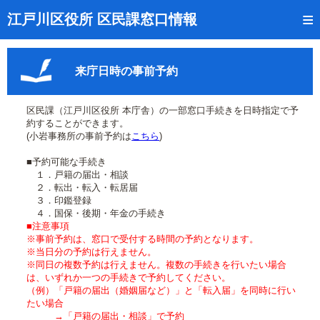
トップページ
江戸川区役所 区民課窓口情報
リアルタイム窓口混雑状況
来庁日時の事前予約
受付番号の呼出状況確認
証明書の交付状況確認
区民課（江戸川区役所 本庁舎）の一部窓口手続きを日時指定で予
約することができます。
呼出状況のメール通知登録
(小岩事務所の事前予約は
こちら
)
■予約可能な手続き
来庁日時の事前予約
１．戸籍の届出・相談
２．転出・転入・転居届
事前予約の確認・取消
３．印鑑登録
４．国保・後期・年金の手続き
混雑予想カレンダー
■注意事項
※事前予約は、窓口で受付する時間の予約となります。
※当日分の予約は行えません。
本サイトのご利用案内
※同日の複数予約は行えません。複数の手続きを行いたい場合
は、いずれか一つの手続きで予約してください。
（例）「戸籍の届出（婚姻届など）」と「転入届」を同時に行い
たい場合
→「戸籍の届出・相談」で予約