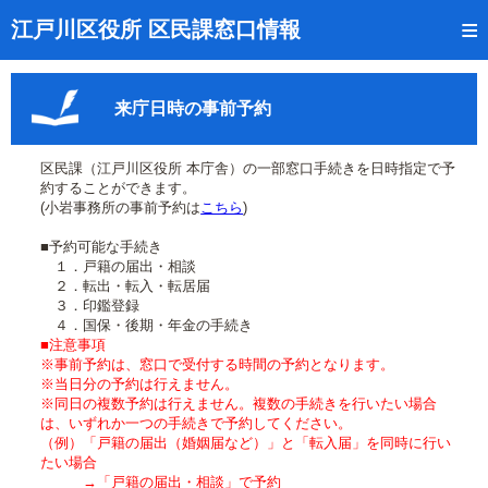
トップページ
江戸川区役所 区民課窓口情報
リアルタイム窓口混雑状況
来庁日時の事前予約
受付番号の呼出状況確認
証明書の交付状況確認
区民課（江戸川区役所 本庁舎）の一部窓口手続きを日時指定で予
約することができます。
呼出状況のメール通知登録
(小岩事務所の事前予約は
こちら
)
■予約可能な手続き
来庁日時の事前予約
１．戸籍の届出・相談
２．転出・転入・転居届
事前予約の確認・取消
３．印鑑登録
４．国保・後期・年金の手続き
混雑予想カレンダー
■注意事項
※事前予約は、窓口で受付する時間の予約となります。
※当日分の予約は行えません。
本サイトのご利用案内
※同日の複数予約は行えません。複数の手続きを行いたい場合
は、いずれか一つの手続きで予約してください。
（例）「戸籍の届出（婚姻届など）」と「転入届」を同時に行い
たい場合
→「戸籍の届出・相談」で予約