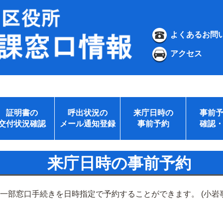
よくあるお問
アクセス
証明書の
呼出状況の
来庁日時の
事前
交付状況確認
メール通知登録
事前予約
確認
来庁日時の事前予約
の一部窓口手続きを日時指定で予約することができます。 (小岩