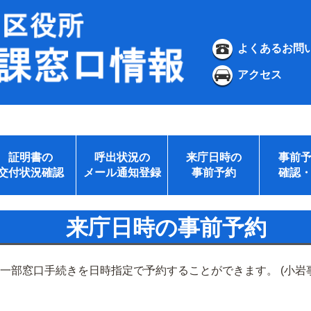
よくあるお問
アクセス
証明書の
呼出状況の
来庁日時の
事前
交付状況確認
メール通知登録
事前予約
確認
来庁日時の事前予約
の一部窓口手続きを日時指定で予約することができます。 (小岩