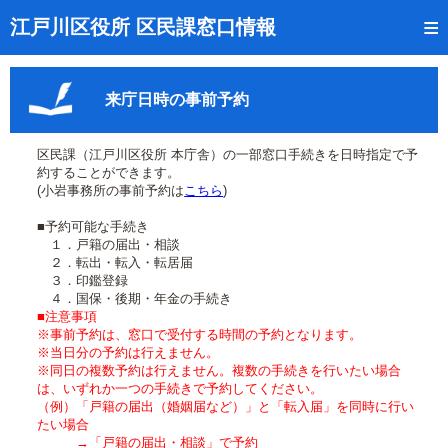
トップページ
江戸川区役所 区民課窓口情報
リアルタイム窓口混雑状況
来庁日時の事前予約
受付番号の呼出状況確認
証明書の交付状況確認
区民課（江戸川区役所 本庁舎）の一部窓口手続きを日時指定で予
約することができます。
呼出状況のメール通知登録
(小岩事務所の事前予約は
こちら
)
■予約可能な手続き
来庁日時の事前予約
１．戸籍の届出・相談
２．転出・転入・転居届
事前予約の確認・取消
３．印鑑登録
４．国保・後期・年金の手続き
混雑予想カレンダー
■注意事項
※事前予約は、窓口で受付する時間の予約となります。
※当日分の予約は行えません。
本サイトのご利用案内
※同日の複数予約は行えません。複数の手続きを行いたい場合
は、いずれか一つの手続きで予約してください。
（例）「戸籍の届出（婚姻届など）」と「転入届」を同時に行い
たい場合
→「戸籍の届出・相談」で予約