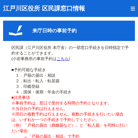
トップページ
江戸川区役所 区民課窓口情報
リアルタイム窓口混雑状況
来庁日時の事前予約
受付番号の呼出状況確認
証明書の交付状況確認
区民課（江戸川区役所 本庁舎）の一部窓口手続きを日時指定で予
約することができます。
呼出状況のメール通知登録
(小岩事務所の事前予約は
こちら
)
■予約可能な手続き
来庁日時の事前予約
１．戸籍の届出・相談
２．転出・転入・転居届
事前予約の確認・取消
３．印鑑登録
４．国保・後期・年金の手続き
混雑予想カレンダー
■注意事項
※事前予約は、窓口で受付する時間の予約となります。
※当日分の予約は行えません。
本サイトのご利用案内
※同日の複数予約は行えません。複数の手続きを行いたい場合
は、いずれか一つの手続きで予約してください。
（例）「戸籍の届出（婚姻届など）」と「転入届」を同時に行い
たい場合
→「戸籍の届出・相談」で予約